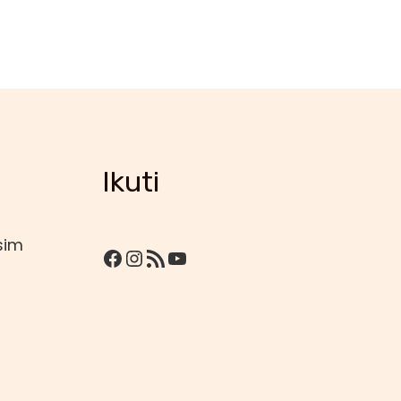
Ikuti
sim
Facebook
Instagram
RSS Feed
YouTube