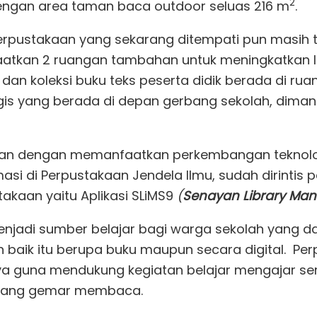
2
ngan area taman baca outdoor seluas 216 m
.
pustakaan yang sekarang ditempati pun masih te
aatkan 2 ruangan tambahan untuk meningkatkan l
 dan koleksi buku teks peserta didik berada di rua
egis yang berada di depan gerbang sekolah, dima
ukan dengan memanfaatkan perkembangan teknolo
asi di Perpustakaan Jendela Ilmu, sudah dirintis 
kaan yaitu Aplikasi SLiMS9
(
Senayan Library Ma
enjadi sumber belajar bagi warga sekolah yang d
baik itu berupa buku maupun secara digital. Pe
 guna mendukung kegiatan belajar mengajar ser
 yang gemar membaca.