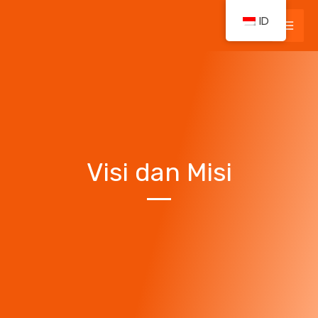
Lewati
ID
ke
Mai
konten
Men
Visi dan Misi