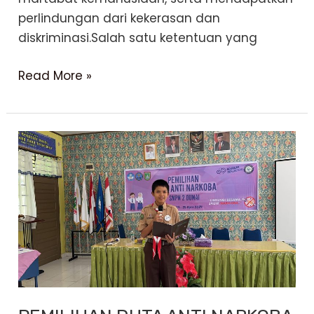
perlindungan dari kekerasan dan
diskriminasi.Salah satu ketentuan yang
PERPUSTAKAAN
Read More »
JENDELA
ILMU
SMP
NEGERI
2
DUMAI
SEBAGAI
SALAH
SATU
PUSAT
INFORMASI
SAHABAT