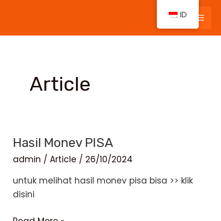
Lewati
ID
ke
Mai
konten
Men
Article
Hasil Monev PISA
admin
/
Article
/
26/10/2024
untuk melihat hasil monev pisa bisa >> klik
disini
Hasil
Read More »