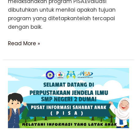
melaksanakan program PISA.Evaluasi
dibutuhkan untuk menilai apakah tujuan
program yang ditetapkantelah tercapai
dengan baik.
Monitoring
Read More »
dan
Evaluasi
PISA