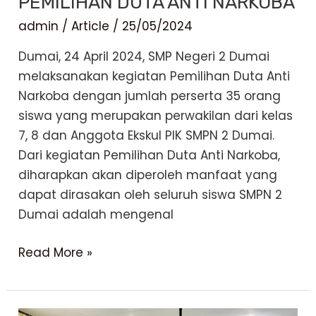
PEMILIHAN DUTA ANTI NARKOBA
ANAK
admin
/
Article
/
25/05/2024
(PISA)
DI
Dumai, 24 April 2024, SMP Negeri 2 Dumai
KOTA
melaksanakan kegiatan Pemilihan Duta Anti
DUMAI
Narkoba dengan jumlah perserta 35 orang
siswa yang merupakan perwakilan dari kelas
7, 8 dan Anggota Ekskul PIK SMPN 2 Dumai.
Dari kegiatan Pemilihan Duta Anti Narkoba,
diharapkan akan diperoleh manfaat yang
dapat dirasakan oleh seluruh siswa SMPN 2
Dumai adalah mengenal
PEMILIHAN
Read More »
DUTA
ANTI
NARKOBA