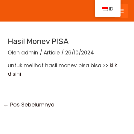
Lewati
ID
ke
Mai
konten
Men
Hasil Monev PISA
Oleh
admin
/
Article
/
26/10/2024
untuk melihat hasil monev pisa bisa >>
klik
disini
←
Pos Sebelumnya